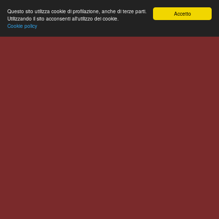
Questo sito utilizza cookie di profilazione, anche di terze parti.
Accetto
Utilizzando il sito acconsenti all'utilizzo dei cookie.
Cookie policy